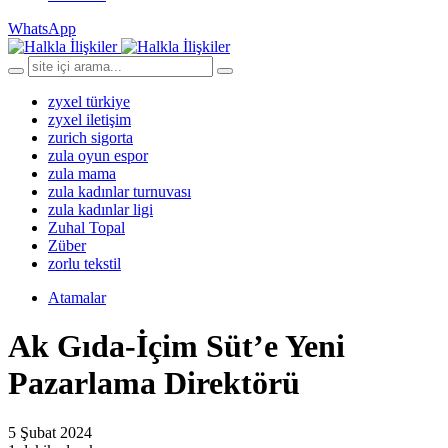
WhatsApp
zyxel türkiye
zyxel iletişim
zurich sigorta
zula oyun espor
zula mama
zula kadınlar turnuvası
zula kadınlar ligi
Zuhal Topal
Züber
zorlu tekstil
Atamalar
Ak Gıda-İçim Süt’e Yeni
Pazarlama Direktörü
5 Şubat 2024