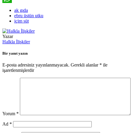
WhatsApp
ak gıda
ebru üstün utku
içim süt
Yazar
Halkla İlişkiler
Bir yanıt yazın
E-posta adresiniz yayınlanmayacak.
Gerekli alanlar
*
ile
işaretlenmişlerdir
Yorum
*
Ad
*