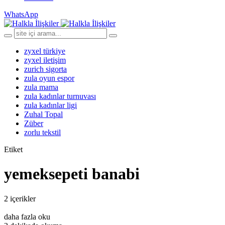
WhatsApp
zyxel türkiye
zyxel iletişim
zurich sigorta
zula oyun espor
zula mama
zula kadınlar turnuvası
zula kadınlar ligi
Zuhal Topal
Züber
zorlu tekstil
Etiket
yemeksepeti banabi
2 içerikler
daha fazla oku