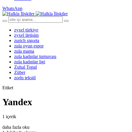
WhatsApp
zyxel türkiye
zyxel iletişim
zurich sigorta
zula oyun espor
zula mama
zula kadınlar turnuvası
zula kadınlar ligi
Zuhal Topal
Züber
zorlu tekstil
Etiket
Yandex
1 içerik
daha fazla oku