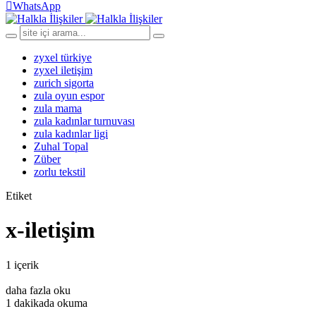
WhatsApp
zyxel türkiye
zyxel iletişim
zurich sigorta
zula oyun espor
zula mama
zula kadınlar turnuvası
zula kadınlar ligi
Zuhal Topal
Züber
zorlu tekstil
Etiket
x-iletişim
1 içerik
daha fazla oku
1 dakikada okuma