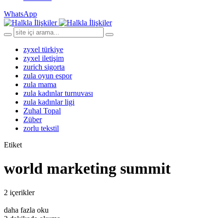
WhatsApp
zyxel türkiye
zyxel iletişim
zurich sigorta
zula oyun espor
zula mama
zula kadınlar turnuvası
zula kadınlar ligi
Zuhal Topal
Züber
zorlu tekstil
Etiket
world marketing summit
2 içerikler
daha fazla oku