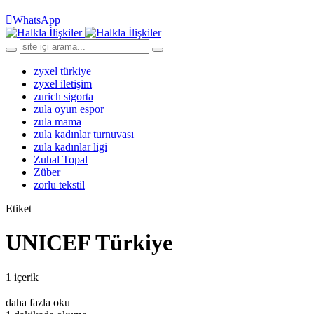
WhatsApp
zyxel türkiye
zyxel iletişim
zurich sigorta
zula oyun espor
zula mama
zula kadınlar turnuvası
zula kadınlar ligi
Zuhal Topal
Züber
zorlu tekstil
Etiket
UNICEF Türkiye
1 içerik
daha fazla oku