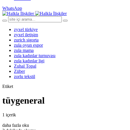
WhatsApp
zyxel türkiye
zyxel iletişim
zurich sigorta
zula oyun espor
zula mama
zula kadınlar turnuvası
zula kadınlar ligi
Zuhal Topal
Züber
zorlu tekstil
Etiket
tüygeneral
1 içerik
daha fazla oku