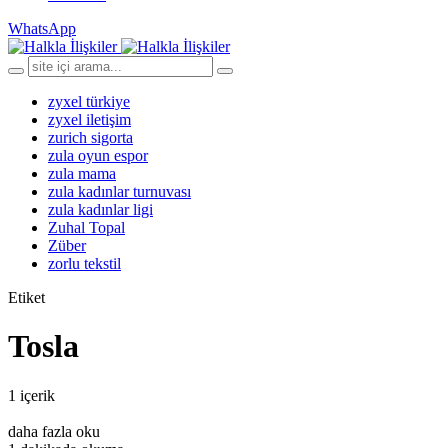
WhatsApp
zyxel türkiye
zyxel iletişim
zurich sigorta
zula oyun espor
zula mama
zula kadınlar turnuvası
zula kadınlar ligi
Zuhal Topal
Züber
zorlu tekstil
Etiket
Tosla
1 içerik
daha fazla oku