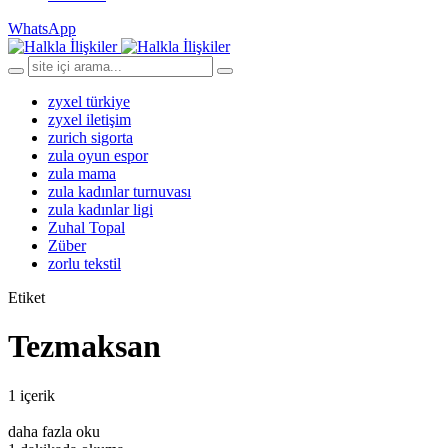
WhatsApp
zyxel türkiye
zyxel iletişim
zurich sigorta
zula oyun espor
zula mama
zula kadınlar turnuvası
zula kadınlar ligi
Zuhal Topal
Züber
zorlu tekstil
Etiket
Tezmaksan
1 içerik
daha fazla oku