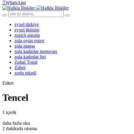
WhatsApp
zyxel türkiye
zyxel iletişim
zurich sigorta
zula oyun espor
zula mama
zula kadınlar turnuvası
zula kadınlar ligi
Zuhal Topal
Züber
zorlu tekstil
Etiket
Tencel
1 içerik
daha fazla oku
2 dakikada okuma