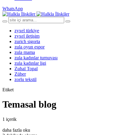
WhatsApp
zyxel türkiye
zyxel iletişim
zurich sigorta
zula oyun espor
zula mama
zula kadınlar turnuvası
zula kadınlar ligi
Zuhal Topal
Züber
zorlu tekstil
Etiket
Temasal blog
1 içerik
daha fazla oku