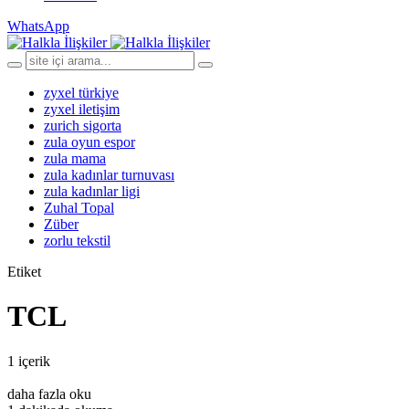
WhatsApp
zyxel türkiye
zyxel iletişim
zurich sigorta
zula oyun espor
zula mama
zula kadınlar turnuvası
zula kadınlar ligi
Zuhal Topal
Züber
zorlu tekstil
Etiket
TCL
1 içerik
daha fazla oku