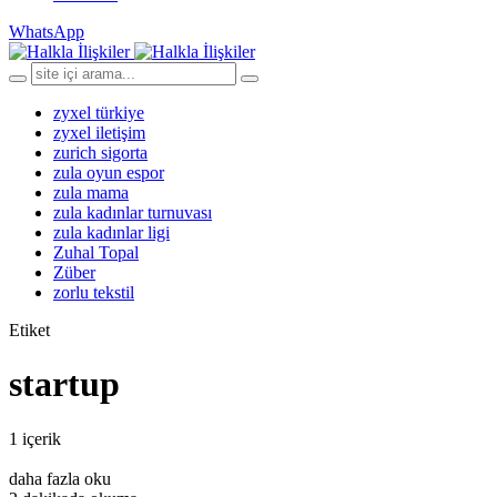
WhatsApp
zyxel türkiye
zyxel iletişim
zurich sigorta
zula oyun espor
zula mama
zula kadınlar turnuvası
zula kadınlar ligi
Zuhal Topal
Züber
zorlu tekstil
Etiket
startup
1 içerik
daha fazla oku