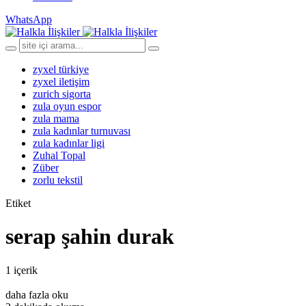
WhatsApp
zyxel türkiye
zyxel iletişim
zurich sigorta
zula oyun espor
zula mama
zula kadınlar turnuvası
zula kadınlar ligi
Zuhal Topal
Züber
zorlu tekstil
Etiket
serap şahin durak
1 içerik
daha fazla oku