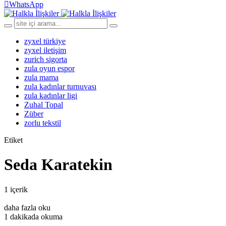
WhatsApp
zyxel türkiye
zyxel iletişim
zurich sigorta
zula oyun espor
zula mama
zula kadınlar turnuvası
zula kadınlar ligi
Zuhal Topal
Züber
zorlu tekstil
Etiket
Seda Karatekin
1 içerik
daha fazla oku
1 dakikada okuma