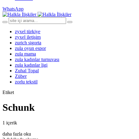
WhatsApp
zyxel türkiye
zyxel iletişim
zurich sigorta
zula oyun espor
zula mama
zula kadınlar turnuvası
zula kadınlar ligi
Zuhal Topal
Züber
zorlu tekstil
Etiket
Schunk
1 içerik
daha fazla oku