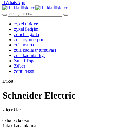
WhatsApp
zyxel türkiye
zyxel iletişim
zurich sigorta
zula oyun espor
zula mama
zula kadınlar turnuvası
zula kadınlar ligi
Zuhal Topal
Züber
zorlu tekstil
Etiket
Schneider Electric
2 içerikler
daha fazla oku
1 dakikada okuma