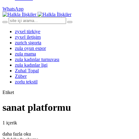
WhatsApp
zyxel türkiye
zyxel iletişim
zurich sigorta
zula oyun espor
zula mama
zula kadınlar turnuvası
zula kadınlar ligi
Zuhal Topal
Züber
zorlu tekstil
Etiket
sanat platformu
1 içerik
daha fazla oku