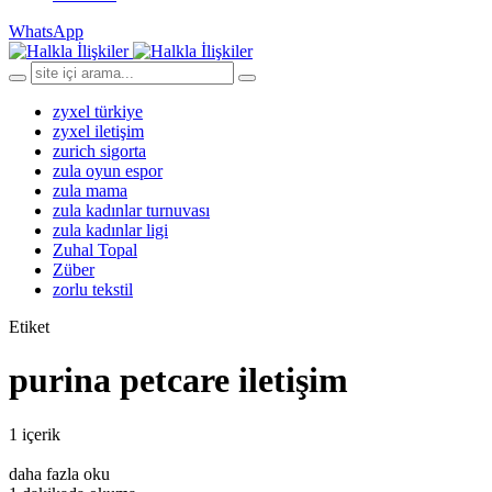
WhatsApp
zyxel türkiye
zyxel iletişim
zurich sigorta
zula oyun espor
zula mama
zula kadınlar turnuvası
zula kadınlar ligi
Zuhal Topal
Züber
zorlu tekstil
Etiket
purina petcare iletişim
1 içerik
daha fazla oku