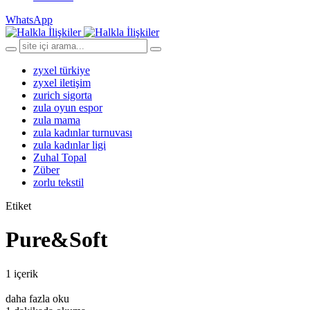
WhatsApp
zyxel türkiye
zyxel iletişim
zurich sigorta
zula oyun espor
zula mama
zula kadınlar turnuvası
zula kadınlar ligi
Zuhal Topal
Züber
zorlu tekstil
Etiket
Pure&Soft
1 içerik
daha fazla oku