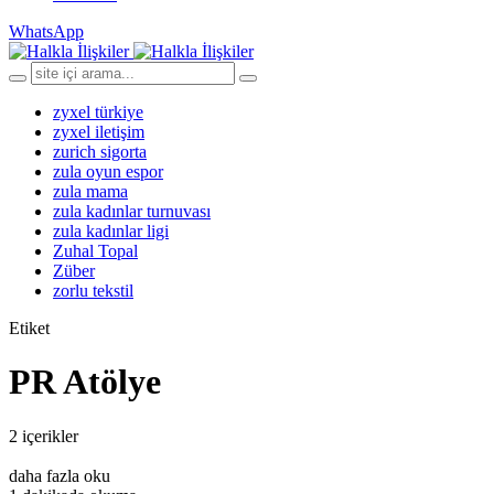
WhatsApp
zyxel türkiye
zyxel iletişim
zurich sigorta
zula oyun espor
zula mama
zula kadınlar turnuvası
zula kadınlar ligi
Zuhal Topal
Züber
zorlu tekstil
Etiket
PR Atölye
2 içerikler
daha fazla oku