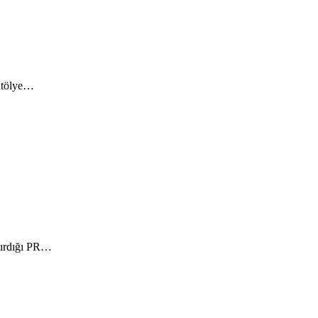
 Atölye…
ndırdığı PR…