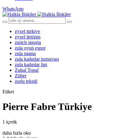
WhatsApp
zyxel türkiye
zyxel iletişim
zurich sigorta
zula oyun espor
zula mama
zula kadınlar turnuvası
zula kadınlar ligi
Zuhal Topal
Züber
zorlu tekstil
Etiket
Pierre Fabre Türkiye
1 içerik
daha fazla oku