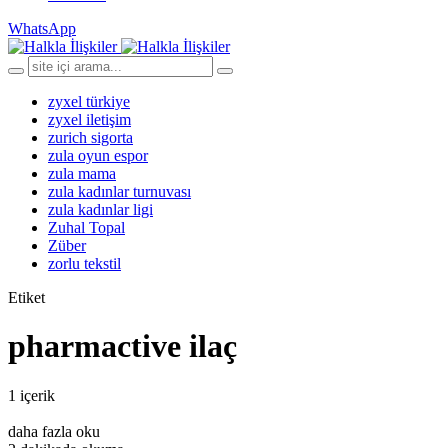
WhatsApp
zyxel türkiye
zyxel iletişim
zurich sigorta
zula oyun espor
zula mama
zula kadınlar turnuvası
zula kadınlar ligi
Zuhal Topal
Züber
zorlu tekstil
Etiket
pharmactive ilaç
1 içerik
daha fazla oku