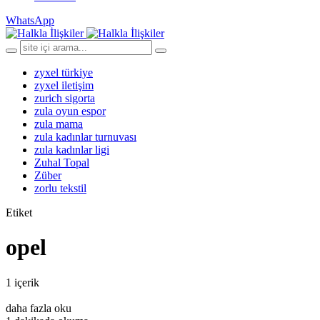
WhatsApp
zyxel türkiye
zyxel iletişim
zurich sigorta
zula oyun espor
zula mama
zula kadınlar turnuvası
zula kadınlar ligi
Zuhal Topal
Züber
zorlu tekstil
Etiket
opel
1 içerik
daha fazla oku