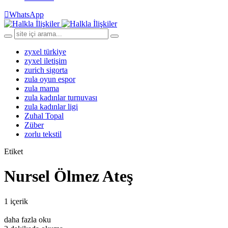
WhatsApp
zyxel türkiye
zyxel iletişim
zurich sigorta
zula oyun espor
zula mama
zula kadınlar turnuvası
zula kadınlar ligi
Zuhal Topal
Züber
zorlu tekstil
Etiket
Nursel Ölmez Ateş
1 içerik
daha fazla oku