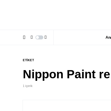
An
ETIKET
Nippon Paint r
1 içerik