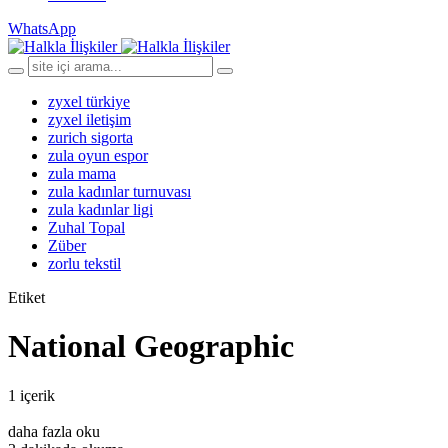
WhatsApp
zyxel türkiye
zyxel iletişim
zurich sigorta
zula oyun espor
zula mama
zula kadınlar turnuvası
zula kadınlar ligi
Zuhal Topal
Züber
zorlu tekstil
Etiket
National Geographic
1 içerik
daha fazla oku