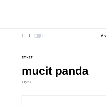
An
ETIKET
mucit panda
1 içerik