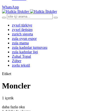
WhatsApp
zyxel türkiye
zyxel iletişim
zurich sigorta
zula oyun espor
zula mama
zula kadınlar turnuvası
zula kadınlar ligi
Zuhal Topal
Züber
zorlu tekstil
Etiket
Moncler
1 içerik
daha fazla oku