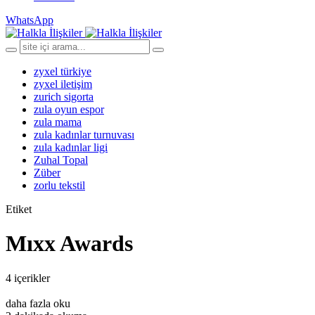
WhatsApp
zyxel türkiye
zyxel iletişim
zurich sigorta
zula oyun espor
zula mama
zula kadınlar turnuvası
zula kadınlar ligi
Zuhal Topal
Züber
zorlu tekstil
Etiket
Mıxx Awards
4 içerikler
daha fazla oku