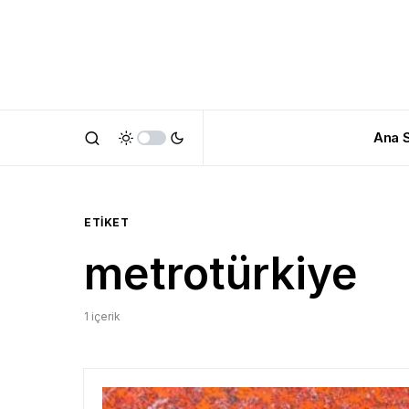
Ana 
ETIKET
metrotürkiye
1 içerik