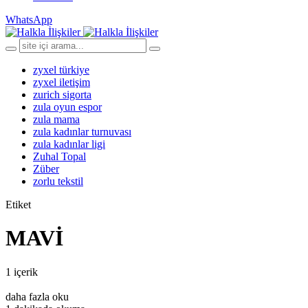
WhatsApp
zyxel türkiye
zyxel iletişim
zurich sigorta
zula oyun espor
zula mama
zula kadınlar turnuvası
zula kadınlar ligi
Zuhal Topal
Züber
zorlu tekstil
Etiket
MAVİ
1 içerik
daha fazla oku