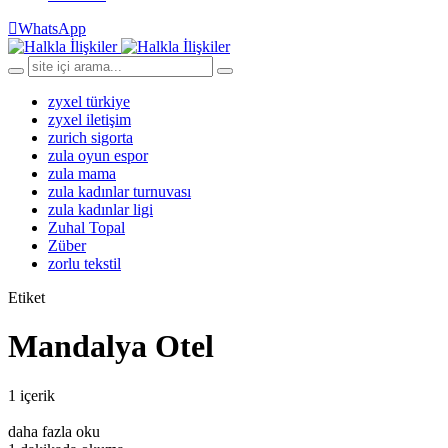
WhatsApp
zyxel türkiye
zyxel iletişim
zurich sigorta
zula oyun espor
zula mama
zula kadınlar turnuvası
zula kadınlar ligi
Zuhal Topal
Züber
zorlu tekstil
Etiket
Mandalya Otel
1 içerik
daha fazla oku