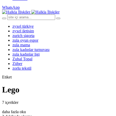
WhatsApp
zyxel türkiye
zyxel iletişim
zurich sigorta
zula oyun espor
zula mama
zula kadınlar turnuvası
zula kadınlar ligi
Zuhal Topal
Züber
zorlu tekstil
Etiket
Lego
7 içerikler
daha fazla oku