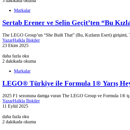
3 dakikada okuma
Markalar
Sertab Erener ve Selin Geçit’ten “Bu Kızl
The LEGO Group’un “She Built That” (Bu, Kızların Eseri) girişimi, T
Yazar
Halkla İlişkiler
23 Ekim 2025
daha fazla oku
2 dakikada okuma
Markalar
LEGO® Türkiye ile Formula 1® Yarış Heye
2025 F1 sezonuna damga vuran The LEGO Group ve Formula 1® iş bir
Yazar
Halkla İlişkiler
11 Eylül 2025
daha fazla oku
2 dakikada okuma