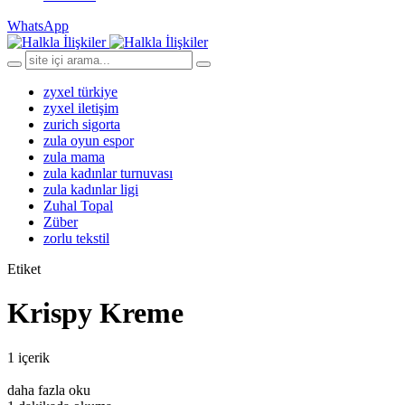
WhatsApp
zyxel türkiye
zyxel iletişim
zurich sigorta
zula oyun espor
zula mama
zula kadınlar turnuvası
zula kadınlar ligi
Zuhal Topal
Züber
zorlu tekstil
Etiket
Krispy Kreme
1 içerik
daha fazla oku