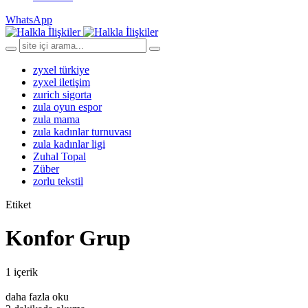
WhatsApp
zyxel türkiye
zyxel iletişim
zurich sigorta
zula oyun espor
zula mama
zula kadınlar turnuvası
zula kadınlar ligi
Zuhal Topal
Züber
zorlu tekstil
Etiket
Konfor Grup
1 içerik
daha fazla oku