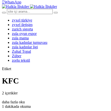
WhatsApp
zyxel türkiye
zyxel iletişim
zurich sigorta
zula oyun espor
zula mama
zula kadınlar turnuvası
zula kadınlar ligi
Zuhal Topal
Züber
zorlu tekstil
Etiket
KFC
2 içerikler
daha fazla oku
1 dakikada okuma