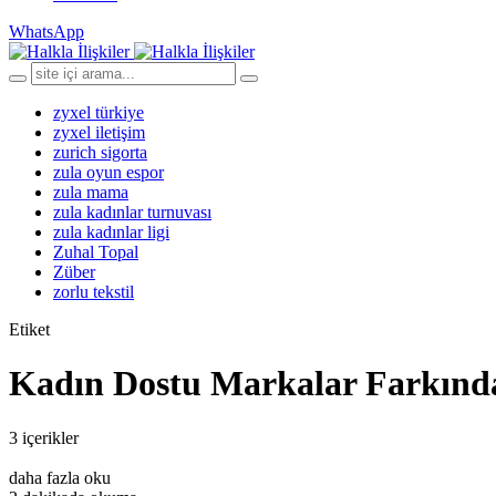
WhatsApp
zyxel türkiye
zyxel iletişim
zurich sigorta
zula oyun espor
zula mama
zula kadınlar turnuvası
zula kadınlar ligi
Zuhal Topal
Züber
zorlu tekstil
Etiket
Kadın Dostu Markalar Farkında
3 içerikler
daha fazla oku