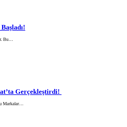
 Başladı!
yor. Bu…
at’ta Gerçekleştirdi!
stu Markalar…