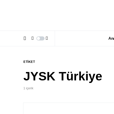
An
ETIKET
JYSK Türkiye
1 içerik