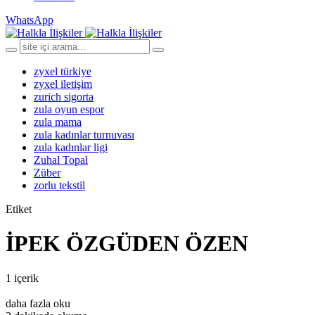
WhatsApp
zyxel türkiye
zyxel iletişim
zurich sigorta
zula oyun espor
zula mama
zula kadınlar turnuvası
zula kadınlar ligi
Zuhal Topal
Züber
zorlu tekstil
Etiket
İPEK ÖZGÜDEN ÖZEN
1 içerik
daha fazla oku