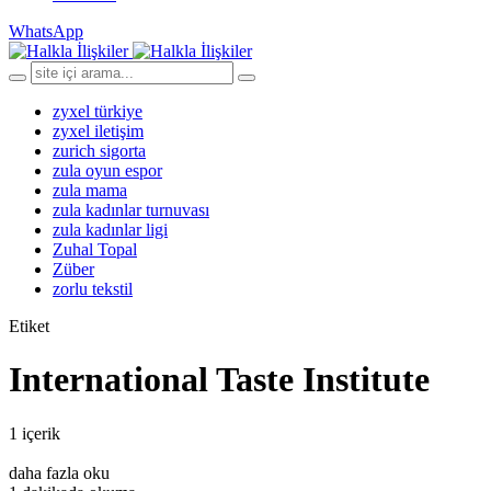
WhatsApp
zyxel türkiye
zyxel iletişim
zurich sigorta
zula oyun espor
zula mama
zula kadınlar turnuvası
zula kadınlar ligi
Zuhal Topal
Züber
zorlu tekstil
Etiket
International Taste Institute
1 içerik
daha fazla oku