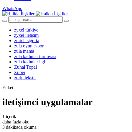
WhatsApp
zyxel türkiye
zyxel iletişim
zurich sigorta
zula oyun espor
zula mama
zula kadınlar turnuvası
zula kadınlar ligi
Zuhal Topal
Züber
zorlu tekstil
Etiket
iletişimci uygulamalar
1 içerik
daha fazla oku
3 dakikada okuma