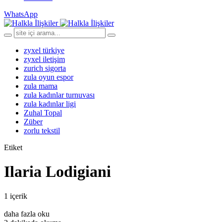
WhatsApp
zyxel türkiye
zyxel iletişim
zurich sigorta
zula oyun espor
zula mama
zula kadınlar turnuvası
zula kadınlar ligi
Zuhal Topal
Züber
zorlu tekstil
Etiket
Ilaria Lodigiani
1 içerik
daha fazla oku