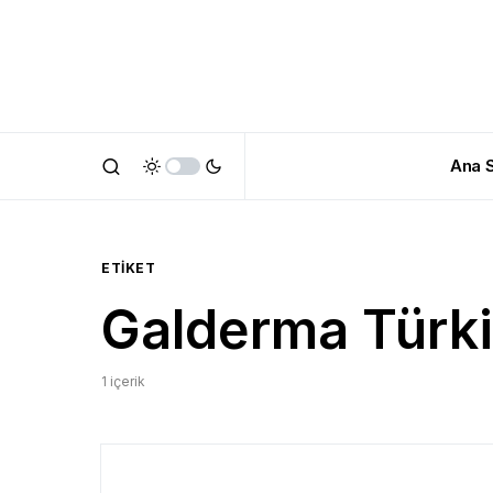
Ana 
ETIKET
Galderma Türkiy
1 içerik