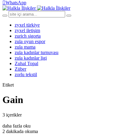
WhatsApp
zyxel türkiye
zyxel iletişim
zurich sigorta
zula oyun espor
zula mama
zula kadınlar turnuvası
zula kadınlar ligi
Zuhal Topal
Züber
zorlu tekstil
Etiket
Gain
3 içerikler
daha fazla oku
2 dakikada okuma