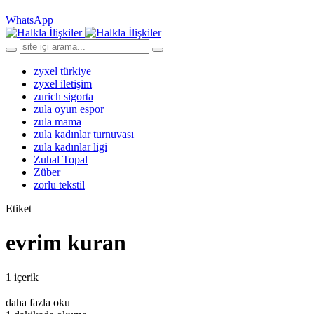
WhatsApp
zyxel türkiye
zyxel iletişim
zurich sigorta
zula oyun espor
zula mama
zula kadınlar turnuvası
zula kadınlar ligi
Zuhal Topal
Züber
zorlu tekstil
Etiket
evrim kuran
1 içerik
daha fazla oku