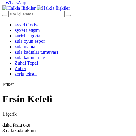
WhatsApp
zyxel türkiye
zyxel iletişim
zurich sigorta
zula oyun espor
zula mama
zula kadınlar turnuvası
zula kadınlar ligi
Zuhal Topal
Züber
zorlu tekstil
Etiket
Ersin Kefeli
1 içerik
daha fazla oku
3 dakikada okuma