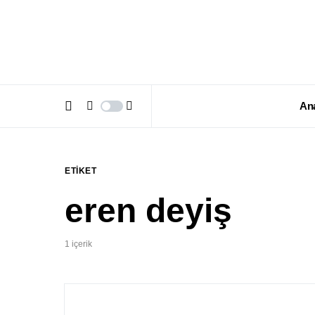
An
ETIKET
eren deyiş
1 içerik