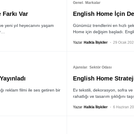
Genel
Markalar
 Farkı Var
English Home İçin De
 ve yeni yıl heyecanını yaşam
Günümüz trendlerini en hızlı şek
er…
Home için değişim başladı. Eng
Yazar
Halkla İlişkiler
29 Ocak 202
Ajanslar
Sektör Odası
Yayınladı
English Home Strateji
ı reklam filmi ile ses getiren bir
Ev tekstili, dekorasyon, sofra v
rahatlığı ve tasarım şıklığını t
Yazar
Halkla İlişkiler
6 Haziran 2