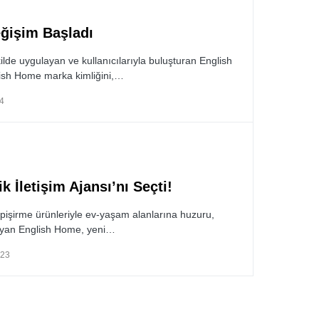
ğişim Başladı
ilde uygulayan ve kullanıcılarıyla buluşturan English
lish Home marka kimliğini,…
4
k İletişim Ajansı’nı Seçti!
e pişirme ürünleriyle ev-yaşam alanlarına huzuru,
aşıyan English Home, yeni…
023