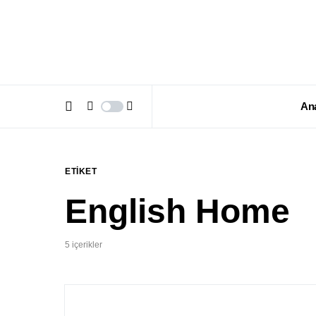
An
ETIKET
English Home
5 içerikler