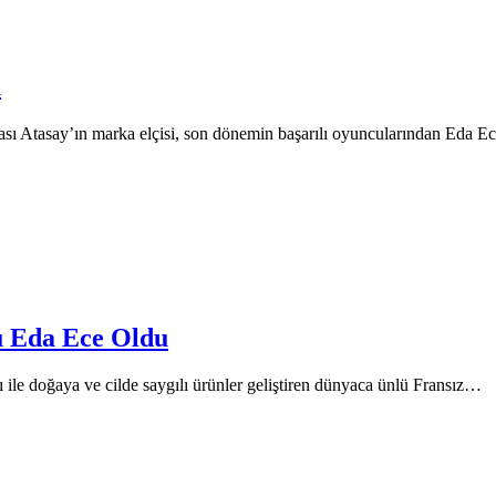
u
sı Atasay’ın marka elçisi, son dönemin başarılı oyuncularından Eda 
ü Eda Ece Oldu
le doğaya ve cilde saygılı ürünler geliştiren dünyaca ünlü Fransız…