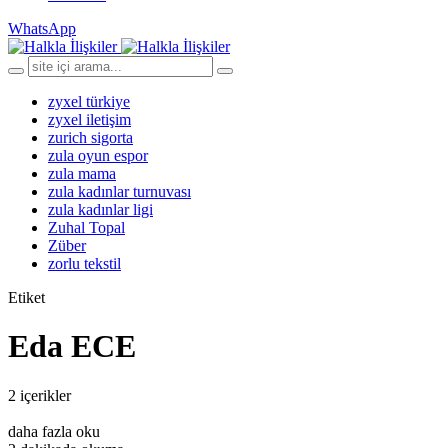
WhatsApp
zyxel türkiye
zyxel iletişim
zurich sigorta
zula oyun espor
zula mama
zula kadınlar turnuvası
zula kadınlar ligi
Zuhal Topal
Züber
zorlu tekstil
Etiket
Eda ECE
2 içerikler
daha fazla oku